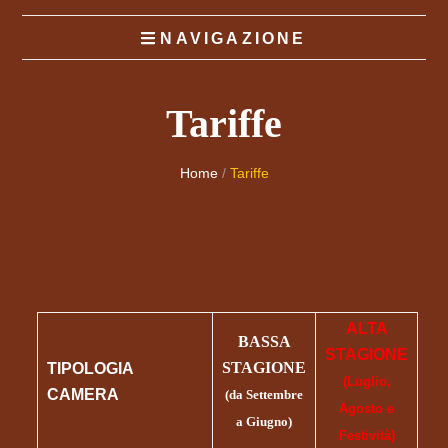
Breakfast la
NAVIGAZIONE
Dogaressa
Tariffe
Home
/
Tariffe
ALTA
BASSA
STAGIONE
STAGIONE
TIPOLOGIA
(Luglio,
CAMERA
(da Settembre
Agosto e
a Giugno)
Festività)